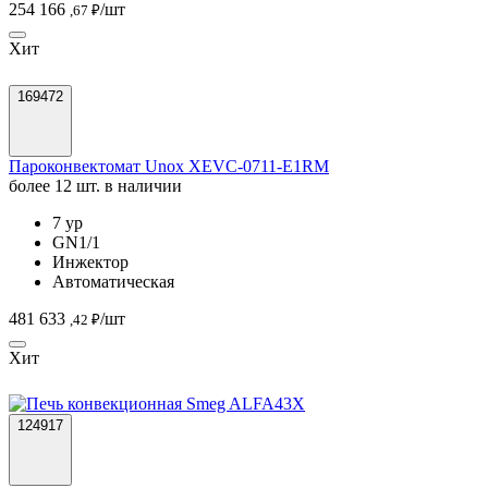
254 166
/шт
,67 ₽
Хит
169472
Пароконвектомат Unox XEVC-0711-E1RM
более 12 шт. в наличии
7 ур
GN1/1
Инжектор
Автоматическая
481 633
/шт
,42 ₽
Хит
124917