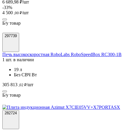
6 689,98 ₽/шт
-33%
4 500
/шт
,00 ₽
Б/у товар
297739
Печь высокоскоростная RoboLabs RoboSpeedBox RC300-1B
1 шт. в наличии
19 л
Без СВЧ Вт
305 813
/шт
,02 ₽
Б/у товар
282724