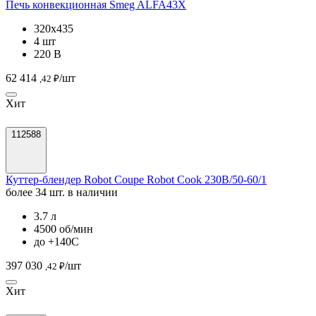
Печь конвекционная Smeg ALFA43X
320х435
4 шт
220 В
62 414
/шт
,42 ₽
Хит
112588
Куттер-блендер Robot Coupe Robot Cook 230В/50-60/1
более 34 шт. в наличии
3.7 л
4500 об/мин
до +140С
397 030
/шт
,42 ₽
Хит