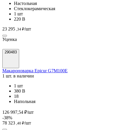
Настольная
Стеклокерамическая
1 шт
220 В
23 295
/шт
,34 ₽
Уценка
290483
Макароноварка Epicur G7M100E
1 шт. в наличии
1 шт
380 В
18
Напольная
126 997,54 ₽/шт
-38%
78 323
/шт
,40 ₽