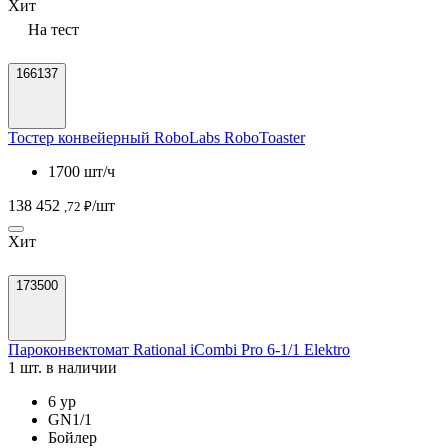
Хит
На тест
166137
Тостер конвейерный RoboLabs RoboToaster
1700 шт/ч
138 452
/шт
,72 ₽
Хит
173500
Пароконвектомат Rational iCombi Pro 6-1/1 Elektro
1 шт. в наличии
6 ур
GN1/1
Бойлер