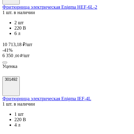
Фритюрница электрическая Enigma HEF-6L-2
1 шт. в наличии
2 шт
220 В
6 л
10 713,18 ₽/шт
-41%
6 350
/шт
,00 ₽
Уценка
301492
Фритюрница электрическая Enigma IEF-4L
1 шт. в наличии
1 шт
220 В
4 л