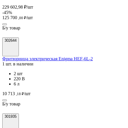
229 602,98 ₽/шт
-45%
125 700
/шт
,00 ₽
Б/у товар
302644
Фритюрница электрическая Enigma HEF-6L-2
1 шт. в наличии
2 шт
220 В
6 л
10 713
/шт
,18 ₽
Б/у товар
301935