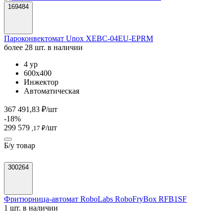
169484
Пароконвектомат Unox XEBC-04EU-EPRM
более 28 шт. в наличии
4 ур
600х400
Инжектор
Автоматическая
367 491,83 ₽/шт
-18%
299 579
/шт
,17 ₽
Б/у товар
300264
Фритюрница-автомат RoboLabs RoboFryBox RFB1SF
1 шт. в наличии