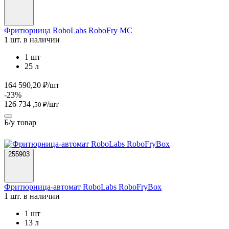
Фритюрница RoboLabs RoboFry MC
1 шт. в наличии
1 шт
25 л
164 590,20 ₽/шт
-23%
126 734
/шт
,50 ₽
Б/у товар
255903
Фритюрница-автомат RoboLabs RoboFryBox
1 шт. в наличии
1 шт
13 л