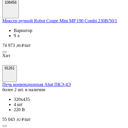
108456
Миксер ручной Robot Coupe Mini MP 190 Combi 230B/50/1
Вариатор
9 л
74 973
/шт
,80 ₽
Хит
91261
Печь конвекционная Abat ПКЭ-4Э
более 2 шт. в наличии
320х435
4 шт
220 В
55 043
/шт
,92 ₽