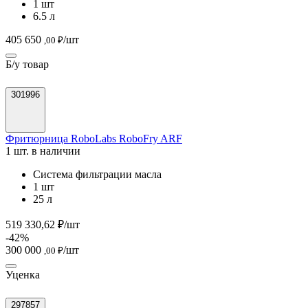
1 шт
6.5 л
405 650
/шт
,00 ₽
Б/у товар
301996
Фритюрница RoboLabs RoboFry ARF
1 шт. в наличии
Система фильтрации масла
1 шт
25 л
519 330,62 ₽/шт
-42%
300 000
/шт
,00 ₽
Уценка
297857