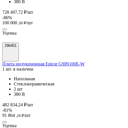
380 В
728 497,72 ₽/шт
-86%
100 000
/шт
,00 ₽
Уценка
296401
Плита индукционная Epicur G9IN100E-W
1 шт. в наличии
Напольная
Стеклокерамическая
2 шт
380 В
482 834,24 ₽/шт
-81%
91 864
/шт
,26 ₽
Уценка