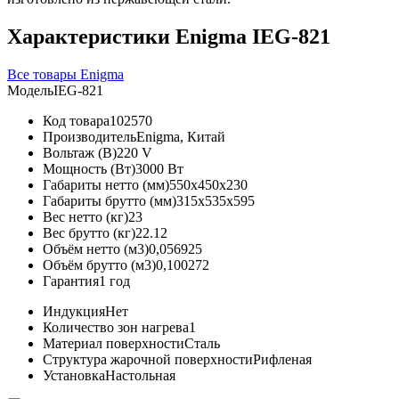
Характеристики Enigma IEG-821
Все товары Enigma
Модель
IEG-821
Код товара
102570
Производитель
Enigma, Китай
Вольтаж (В)
220 V
Мощность (Вт)
3000 Вт
Габариты нетто (мм)
550x450x230
Габариты брутто (мм)
315x535x595
Вес нетто (кг)
23
Вес брутто (кг)
22.12
Объём нетто (м3)
0,056925
Объём брутто (м3)
0,100272
Гарантия
1 год
Индукция
Нет
Количество зон нагрева
1
Материал поверхности
Сталь
Структура жарочной поверхности
Рифленая
Установка
Настольная