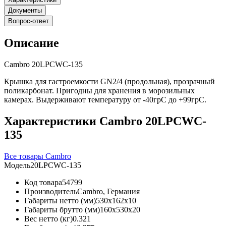
Документы
Вопрос-ответ
Описание
Cambro 20LPCWC-135
Крышка для гастроемкости GN2/4 (продольная), прозрачный
поликарбонат. Пригодны для хранения в морозильных
камерах. Выдерживают температуру от -40грС до +99грС.
Характеристики Cambro 20LPCWC-
135
Все товары Cambro
Модель
20LPCWC-135
Код товара
54799
Производитель
Cambro, Германия
Габариты нетто (мм)
530x162x10
Габариты брутто (мм)
160x530x20
Вес нетто (кг)
0.321