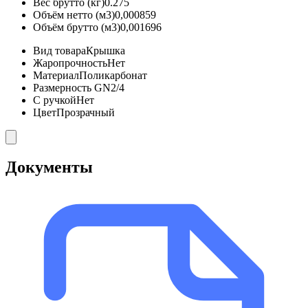
Вес брутто (кг)
0.275
Объём нетто (м3)
0,000859
Объём брутто (м3)
0,001696
Вид товара
Крышка
Жаропрочность
Нет
Материал
Поликарбонат
Размерность GN
2/4
С ручкой
Нет
Цвет
Прозрачный
Документы