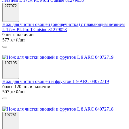
277072
Нож для чистки овощей (овощечистка) с плавающим лезвием
L 17см PL Proff Cuisine 81279053
9 шт. в наличии
577
/шт
,67 ₽
197195
Нож для чистки овощей и фруктов L 9 ARC 04072719
более 120 шт. в наличии
507
/шт
,02 ₽
197251