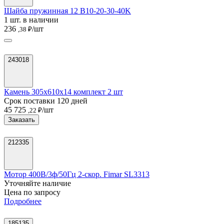
Шайба пружинная 12 B10-20-30-40K
1 шт. в наличии
236
/шт
,38 ₽
243018
Камень 305х610х14 комплект 2 шт
Срок поставки 120 дней
45 725
/шт
,22 ₽
Заказать
212335
Мотор 400В/3ф/50Гц 2-скор. Fimar SL3313
Уточняйте наличие
Цена по запросу
Подробнее
185135