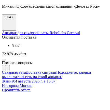
Михаил Сухоруков
Специалист компании «Деловая Русь»
156435
Аппарат для сахарной ваты RoboLabs Carnival
Ожидается поставка
5 кг/ч
72 878
/шт
,45 ₽
Похожие вопросы
Сахарная вата
Доставка спирали
Подскажите, кнопка
выключателя есть на такой аппарат.
Жанна
04 августа 2026 г. в 15:37
Из города Москва
Прочитать ответ