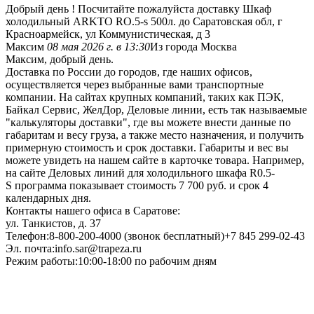
Добрый день ! Посчитайте пожалуйста доставку Шкаф
холодильный ARKTO RO.5-s 500л. до Саратовская обл, г
Красноармейск, ул Коммунистическая, д 3
Максим
08 мая 2026 г. в 13:30
Из города Москва
Максим, добрый день.
Доставка по России до городов, где наших офисов,
осуществляется через выбранные вами транспортные
компании. На сайтах крупных компаний, таких как ПЭК,
Байкал Сервис, ЖелДор, Деловые линии, есть так называемые
"калькуляторы доставки", где вы можете внести данные по
габаритам и весу груза, а также место назначения, и получить
примерную стоимость и срок доставки. Габариты и вес вы
можете увидеть на нашем сайте в карточке товара. Например,
на сайте Деловых линий для холодильного шкафа R0.5-
S программа показывает стоимость 7 700 руб. и срок 4
календарных дня.
Контакты нашего офиса в Саратове:
ул. Танкистов, д. 37
Телефон:8-800-200-4000 (звонок бесплатный)+7 845 299-02-43
Эл. почта:info.sar@trapeza.ru
Режим работы:10:00-18:00 по рабочим дням