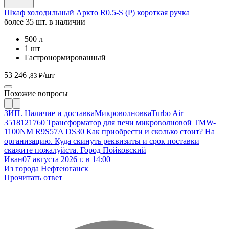
Шкаф холодильный Аркто R0.5-S (P) короткая ручка
более 35 шт. в наличии
500 л
1 шт
Гастронормированный
53 246
/шт
,83 ₽
Похожие вопросы
ЗИП. Наличие и доставка
Микроволновка
Turbo Air
3518121760 Трансформатор для печи микроволновой TMW-
1100NM R9S57A DS30 Как приобрести и сколько стоит? На
организацию. Куда скинуть реквизиты и срок поставки
скажите пожалуйста. Город Пойковский
Иван
07 августа 2026 г. в 14:00
Из города Нефтеюганск
Прочитать ответ