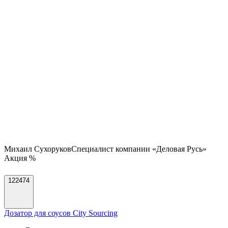
Михаил Сухоруков
Специалист компании «Деловая Русь»
Акция %
122474
Дозатор для соусов City Sourcing