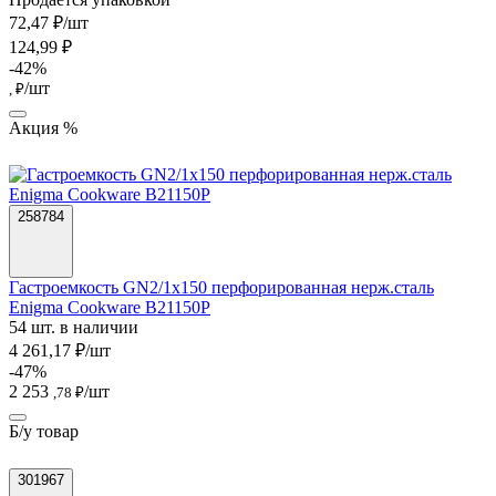
72,47 ₽/шт
124,99 ₽
-42%
/шт
, ₽
Акция %
258784
Гастроемкость GN2/1х150 перфорированная нерж.сталь
Enigma Cookware B21150P
54 шт. в наличии
4 261,17 ₽/шт
-47%
2 253
/шт
,78 ₽
Б/у товар
301967