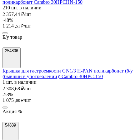
поликарбонат Cambro 30HPCHN-150
210 шт. в наличии
2 357,44 ₽/шт
-48%
1 214
/шт
,51 ₽
Б/у товар
254806
Крышка для гастроемкости GN1/3 H-PAN поликарбонат (б/у
(бывший в употреблении)) Cambro 30HPC-150
1 шт. в наличии
2 308,68 ₽/шт
-53%
1 075
/шт
,00 ₽
Акция %
54839