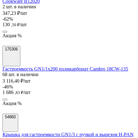
Cookware B12020
2 шт. в наличии
347,23 ₽/шт
-62%
130
/шт
,50 ₽
Акция %
175306
Гастроемкость GN1/1х200 поликарбонат Cambro 18CW-135
68 шт. в наличии
3 116,40 ₽/шт
-46%
1 686
/шт
,83 ₽
Акция %
54860
Крышка для гастроемкости GN1/3 с ручкой и вырезом H-PAN