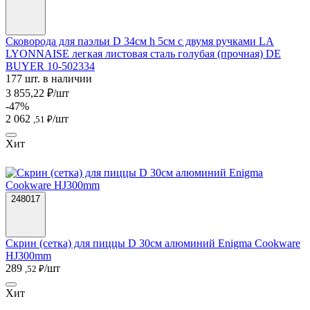
Сковорода для паэльи D 34см h 5см с двумя ручками LA
LYONNAISE легкая листовая сталь голубая (прочная) DE
BUYER 10-502334
177 шт. в наличии
3 855,22 ₽/шт
-47%
2 062
/шт
,51 ₽
Хит
248017
Скрин (сетка) для пиццы D 30см алюминий Enigma Cookware
HJ300mm
289
/шт
,52 ₽
Хит