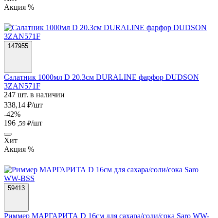
Акция %
147955
Салатник 1000мл D 20.3см DURALINE фарфор DUDSON
3ZAN571F
247 шт. в наличии
338,14 ₽/шт
-42%
196
/шт
,59 ₽
Хит
Акция %
59413
Риммер МАРГАРИТА D 16см для сахара/соли/сока Saro WW-