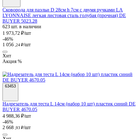
Сковорода для паэльи D 28см h 7см с двумя ручками LA
LYONNAISE легкая листовая сталь голубая (прочная) DE
BUYER 5023.28
623 шт. в наличии
1 973,72 ₽/шт
-46%
1 056
/шт
,24 ₽
Хит
Акция %
63453
Надрезатель для теста L 14см (набор 10 шт) пластик синий DE
BUYER 4670.05
4 988,36 ₽/шт
-46%
2 668
/шт
,93 ₽
Хит