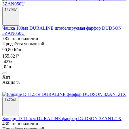
147937
Чашка 100мл DURALINE штабелируемая фарфор DUDSON
3ZAN050U
785 шт. в наличии
Продаётся упаковкой
90,80 ₽/шт
155,82 ₽
-42%
/шт
, ₽
Хит
Акция %
147941
Блюдце D 11.5см DURALINE фарфор DUDSON 3ZAN121X
430 шт. в наличии
Продаётся упаковкой