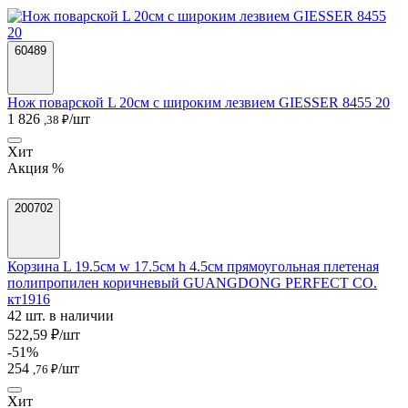
60489
Нож поварской L 20см с широким лезвием GIESSER 8455 20
1 826
/шт
,38 ₽
Хит
Акция %
200702
Корзина L 19.5см w 17.5см h 4.5см прямоугольная плетеная
полипропилен коричневый GUANGDONG PERFECT CO.
кт1916
42 шт. в наличии
522,59 ₽/шт
-51%
254
/шт
,76 ₽
Хит