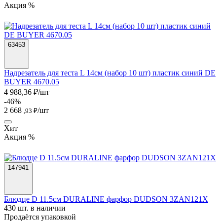
Акция %
63453
Надрезатель для теста L 14см (набор 10 шт) пластик синий DE
BUYER 4670.05
4 988,36 ₽/шт
-46%
2 668
/шт
,93 ₽
Хит
Акция %
147941
Блюдце D 11.5см DURALINE фарфор DUDSON 3ZAN121X
430 шт. в наличии
Продаётся упаковкой