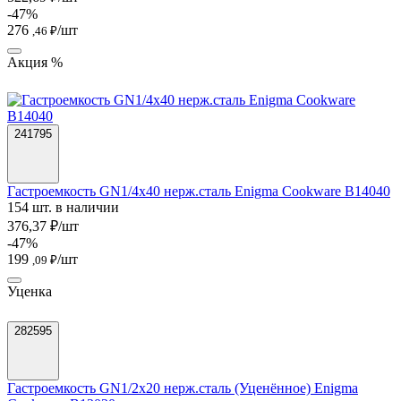
-47%
276
/шт
,46 ₽
Акция %
241795
Гастроемкость GN1/4х40 нерж.сталь Enigma Cookware B14040
154 шт. в наличии
376,37 ₽/шт
-47%
199
/шт
,09 ₽
Уценка
282595
Гастроемкость GN1/2х20 нерж.сталь (Уценённое) Enigma