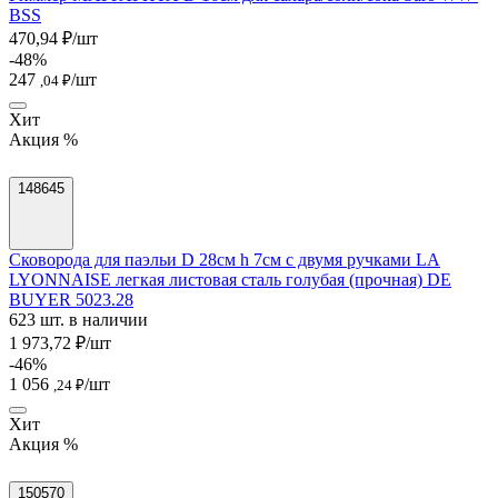
BSS
470,94 ₽/шт
-48%
247
/шт
,04 ₽
Хит
Акция %
148645
Сковорода для паэльи D 28см h 7см с двумя ручками LA
LYONNAISE легкая листовая сталь голубая (прочная) DE
BUYER 5023.28
623 шт. в наличии
1 973,72 ₽/шт
-46%
1 056
/шт
,24 ₽
Хит
Акция %
150570