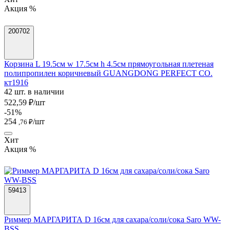
Акция %
200702
Корзина L 19.5см w 17.5см h 4.5см прямоугольная плетеная
полипропилен коричневый GUANGDONG PERFECT CO.
кт1916
42 шт. в наличии
522,59 ₽/шт
-51%
254
/шт
,76 ₽
Хит
Акция %
59413
Риммер МАРГАРИТА D 16см для сахара/соли/сока Saro WW-
BSS