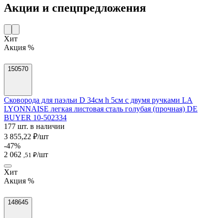
Акции и спецпредложения
Хит
Акция %
150570
Сковорода для паэльи D 34см h 5см с двумя ручками LA
LYONNAISE легкая листовая сталь голубая (прочная) DE
BUYER 10-502334
177 шт. в наличии
3 855,22 ₽/шт
-47%
2 062
/шт
,51 ₽
Хит
Акция %
148645