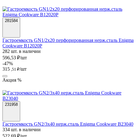
281584
Гастроемкость GN1/2х20 перфорированная нерж.сталь Enigma
Cookware B12020P
282 шт. в наличии
596,53 ₽/шт
-47%
315
/шт
,51 ₽
Акция %
231958
Гастроемкость GN2/3х40 нерж.сталь Enigma Cookware B23040
334 шт. в наличии
522,69 ₽/шт