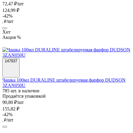
72,47 ₽/шт
124,99 ₽
-42%
/шт
, ₽
Хит
Акция %
147937
Чашка 100мл DURALINE штабелируемая фарфор DUDSON
3ZAN050U
785 шт. в наличии
Продаётся упаковкой
90,80 ₽/шт
155,82 ₽
-42%
/шт
, ₽