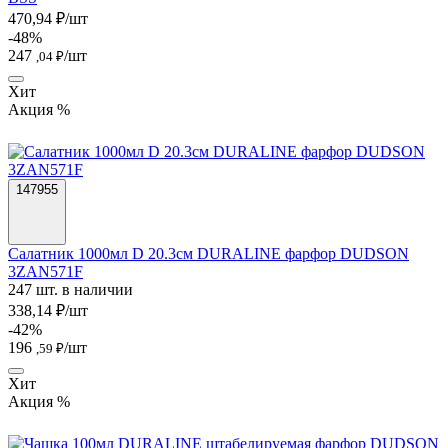
470,94 ₽/шт
-48%
247
/шт
,04 ₽
Хит
Акция %
147955
Салатник 1000мл D 20.3см DURALINE фарфор DUDSON
3ZAN571F
247 шт. в наличии
338,14 ₽/шт
-42%
196
/шт
,59 ₽
Хит
Акция %