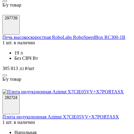
Б/у товар
297739
Печь высокоскоростная RoboLabs RoboSpeedBox RC300-1B
1 шт. в наличии
19 л
Без СВЧ Вт
305 813
/шт
,02 ₽
Б/у товар
282724
Плита индукционная Azimut X7CIE05VV+X7PORTASX
1 шт. в наличии
Напольная