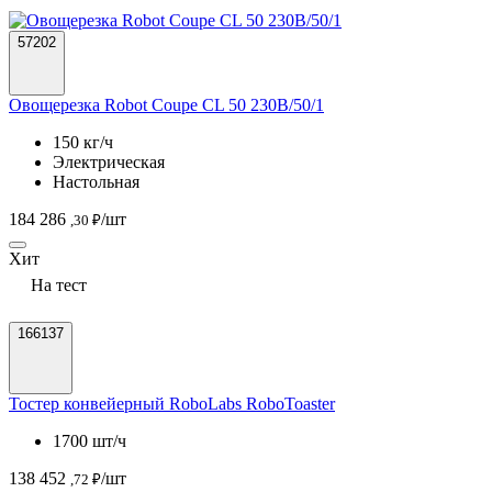
57202
Овощерезка Robot Coupe CL 50 230B/50/1
150 кг/ч
Электрическая
Настольная
184 286
/шт
,30 ₽
Хит
На тест
166137
Тостер конвейерный RoboLabs RoboToaster
1700 шт/ч
138 452
/шт
,72 ₽