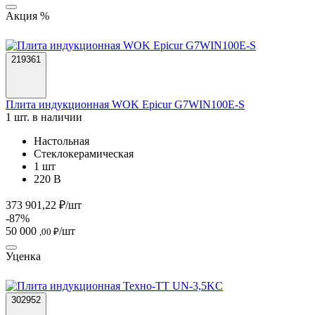
Акция %
219361
Плита индукционная WOK Epicur G7WIN100E-S
1 шт. в наличии
Настольная
Стеклокерамическая
1 шт
220 В
373 901,22 ₽/шт
-87%
50 000
/шт
,00 ₽
Уценка
302952