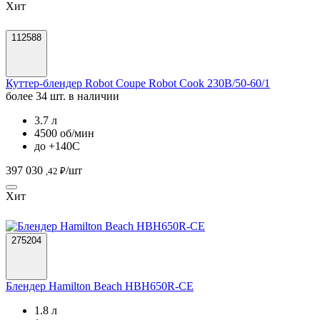
Хит
112588
Куттер-блендер Robot Coupe Robot Cook 230В/50-60/1
более 34 шт. в наличии
3.7 л
4500 об/мин
до +140С
397 030
/шт
,42 ₽
Хит
275204
Блендер Hamilton Beach HBH650R-СЕ
1.8 л