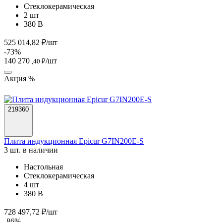
Стеклокерамическая
2 шт
380 В
525 014,82 ₽/шт
-73%
140 270
/шт
,40 ₽
Акция %
219360
Плита индукционная Epicur G7IN200E-S
3 шт. в наличии
Настольная
Стеклокерамическая
4 шт
380 В
728 497,72 ₽/шт
-86%