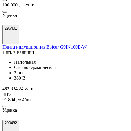
100 000
/шт
,00 ₽
Уценка
296401
Плита индукционная Epicur G9IN100E-W
1 шт. в наличии
Напольная
Стеклокерамическая
2 шт
380 В
482 834,24 ₽/шт
-81%
91 864
/шт
,26 ₽
Уценка
290482