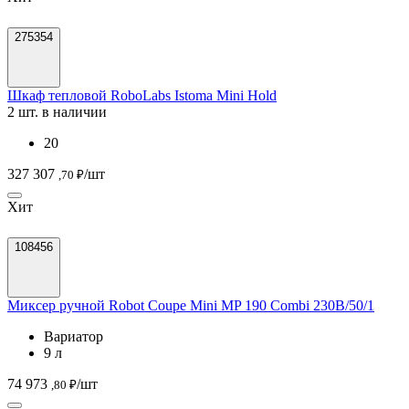
275354
Шкаф тепловой RoboLabs Istoma Mini Hold
2 шт. в наличии
20
327 307
/шт
,70 ₽
Хит
108456
Миксер ручной Robot Coupe Mini MP 190 Combi 230B/50/1
Вариатор
9 л
74 973
/шт
,80 ₽