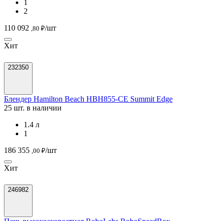
1
2
110 092
/шт
,80 ₽
Хит
232350
Блендер Hamilton Beach HBH855-CE Summit Edge
25 шт. в наличии
1.4 л
1
186 355
/шт
,00 ₽
Хит
246982