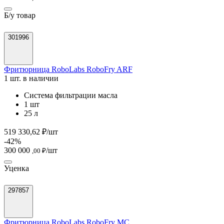
Б/у товар
301996
Фритюрница RoboLabs RoboFry ARF
1 шт. в наличии
Система фильтрации масла
1 шт
25 л
519 330,62 ₽/шт
-42%
300 000
/шт
,00 ₽
Уценка
297857
Фритюрница RoboLabs RoboFry MC