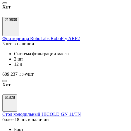
Хит
219638
Фритюрница RoboLabs RoboFry ARF2
3 шт. в наличии
Система фильтрации масла
2 шт
12 л
609 237
/шт
,50 ₽
Хит
61828
Стол холодильный HICOLD GN 11/TN
более 18 шт. в наличии
Борт