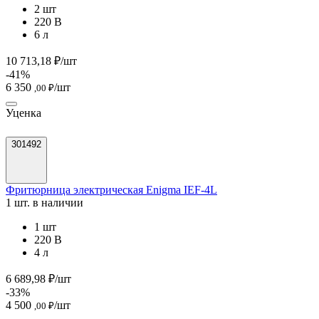
2 шт
220 В
6 л
10 713,18 ₽/шт
-41%
6 350
/шт
,00 ₽
Уценка
301492
Фритюрница электрическая Enigma IEF-4L
1 шт. в наличии
1 шт
220 В
4 л
6 689,98 ₽/шт
-33%
4 500
/шт
,00 ₽