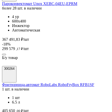
Пароконвектомат Unox XEBC-04EU-EPRM
более 28 шт. в наличии
4 ур
600х400
Инжектор
Автоматическая
367 491,83 ₽/шт
-18%
299 579
/шт
,17 ₽
Б/у товар
300264
Фритюрница-автомат RoboLabs RoboFryBox RFB1SF
1 шт. в наличии
1 шт
6.5 л
405 650
/шт
,00 ₽