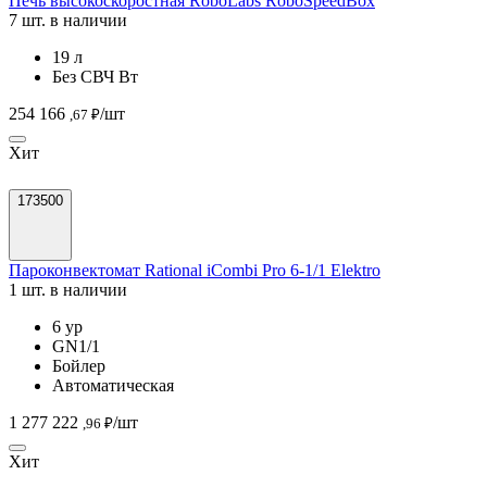
Печь высокоскоростная RoboLabs RoboSpeedBox
7 шт. в наличии
19 л
Без СВЧ Вт
254 166
/шт
,67 ₽
Хит
173500
Пароконвектомат Rational iCombi Pro 6-1/1 Elektro
1 шт. в наличии
6 ур
GN1/1
Бойлер
Автоматическая
1 277 222
/шт
,96 ₽
Хит