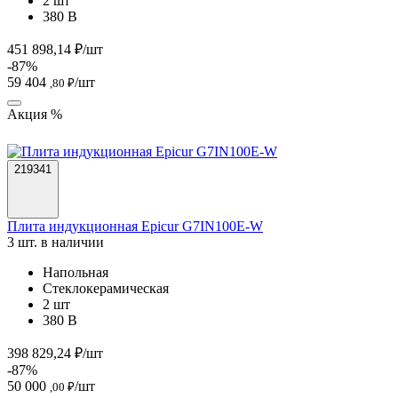
2 шт
380 В
451 898,14 ₽/шт
-87%
59 404
/шт
,80 ₽
Акция %
219341
Плита индукционная Epicur G7IN100E-W
3 шт. в наличии
Напольная
Стеклокерамическая
2 шт
380 В
398 829,24 ₽/шт
-87%
50 000
/шт
,00 ₽