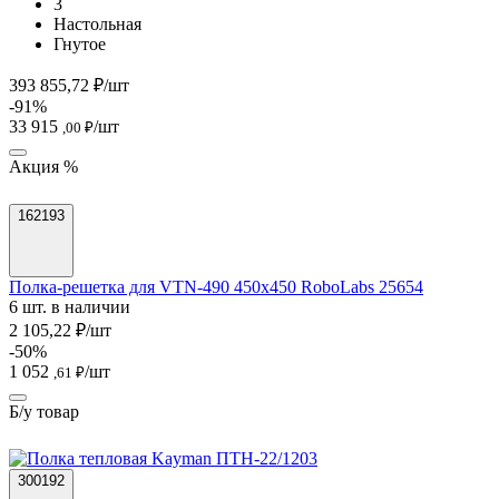
3
Настольная
Гнутое
393 855,72 ₽/шт
-91%
33 915
/шт
,00 ₽
Акция %
162193
Полка-решетка для VTN-490 450х450 RoboLabs 25654
6 шт. в наличии
2 105,22 ₽/шт
-50%
1 052
/шт
,61 ₽
Б/у товар
300192