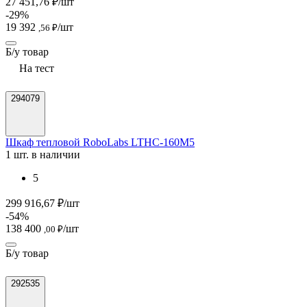
27 451,76 ₽/шт
-29%
19 392
/шт
,56 ₽
Б/у товар
На тест
294079
Шкаф тепловой RoboLabs LTHC-160М5
1 шт. в наличии
5
299 916,67 ₽/шт
-54%
138 400
/шт
,00 ₽
Б/у товар
292535