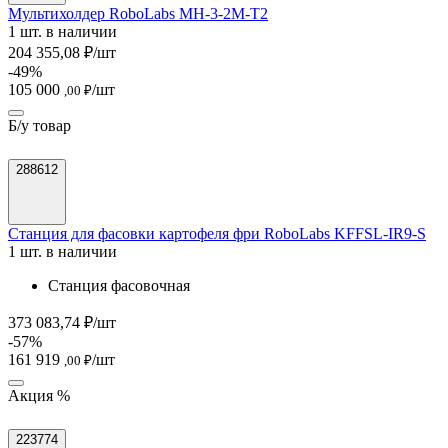
Мультихолдер RoboLabs МН-3-2М-T2
1 шт. в наличии
204 355,08 ₽/шт
-49%
105 000
/шт
,00 ₽
Б/у товар
288612
Станция для фасовки картофеля фри RoboLabs KFFSL-IR9-S
1 шт. в наличии
Станция фасовочная
373 083,74 ₽/шт
-57%
161 919
/шт
,00 ₽
Акция %
223774