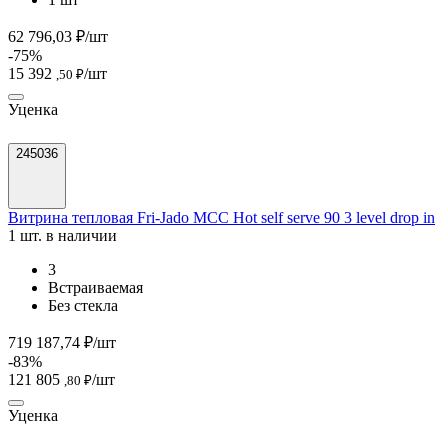
62 796,03 ₽/шт
-75%
15 392
/шт
,50 ₽
Уценка
245036
Витрина тепловая Fri-Jado MCC Hot self serve 90 3 level drop in
1 шт. в наличии
3
Встраиваемая
Без стекла
719 187,74 ₽/шт
-83%
121 805
/шт
,80 ₽
Уценка