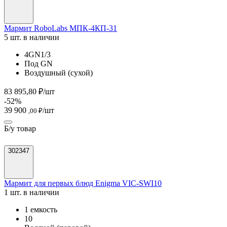
Мармит RoboLabs МПК-4КП-31
5 шт. в наличии
4GN1/3
Под GN
Воздушный (сухой)
83 895,80 ₽/шт
-52%
39 900
/шт
,00 ₽
Б/у товар
302347
Мармит для первых блюд Enigma VIC-SWI10
1 шт. в наличии
1 емкость
10