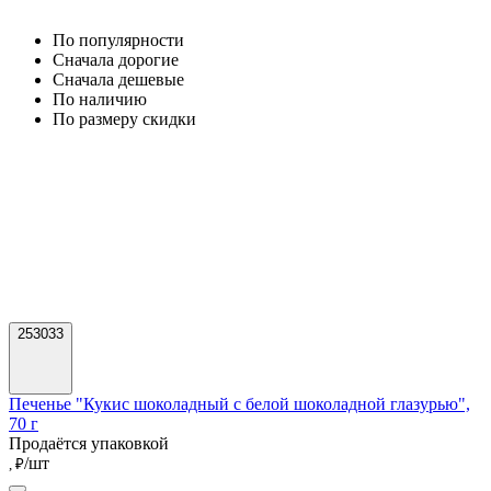
По популярности
Cначала дорогие
Cначала дешевые
По наличию
По размеру скидки
253033
Печенье "Кукис шоколадный с белой шоколадной глазурью",
70 г
Продаётся упаковкой
/шт
, ₽