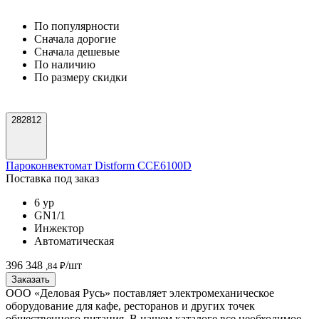
По популярности
Cначала дорогие
Cначала дешевые
По наличию
По размеру скидки
282812
Пароконвектомат Distform CCE6100D
Поставка под заказ
6 ур
GN1/1
Инжектор
Автоматическая
396 348
/шт
,84 ₽
Заказать
ООО «Деловая Русь» поставляет электромеханическое
оборудование для кафе, ресторанов и других точек
общественного питания. В нашем каталоге все необходимое