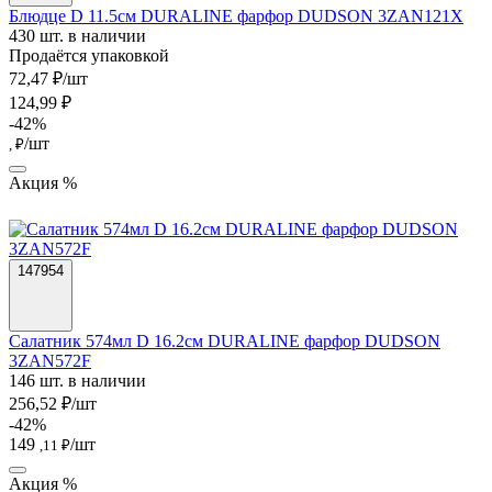
Блюдце D 11.5см DURALINE фарфор DUDSON 3ZAN121X
430 шт. в наличии
Продаётся упаковкой
72,47 ₽/шт
124,99 ₽
-42%
/шт
, ₽
Акция %
147954
Салатник 574мл D 16.2см DURALINE фарфор DUDSON
3ZAN572F
146 шт. в наличии
256,52 ₽/шт
-42%
149
/шт
,11 ₽
Акция %