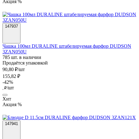
Акция %
147937
Чашка 100мл DURALINE штабелируемая фарфор DUDSON
3ZAN050U
785 шт. в наличии
Продаётся упаковкой
90,80 ₽/шт
155,82 ₽
-42%
/шт
, ₽
Хит
Акция %
147941