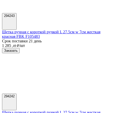
294243
Щетка ручная с короткой ручкой L 27.5см w 7см жесткая
красная FBK F105483
Срок поставки 21 день
1 285
/шт
,49 ₽
Заказать
294242
Щетка ручная с короткой ручкой L 27.5см w 7см жесткая