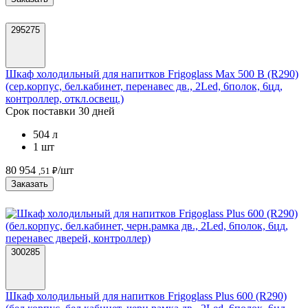
295275
Шкаф холодильный для напитков Frigoglass Max 500 B (R290)
(сер.корпус, бел.кабинет, перенавес дв., 2Led, 6полок, 6цд,
контроллер, откл.освещ.)
Срок поставки 30 дней
504 л
1 шт
80 954
/шт
,51 ₽
Заказать
300285
Шкаф холодильный для напитков Frigoglass Plus 600 (R290)