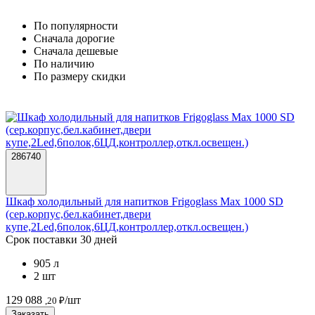
По популярности
Cначала дорогие
Cначала дешевые
По наличию
По размеру скидки
286740
Шкаф холодильный для напитков Frigoglass Max 1000 SD
(сер.корпус,бел.кабинет,двери
купе,2Led,6полок,6ЦД,контроллер,откл.освещен.)
Срок поставки 30 дней
905 л
2 шт
129 088
/шт
,20 ₽
Заказать