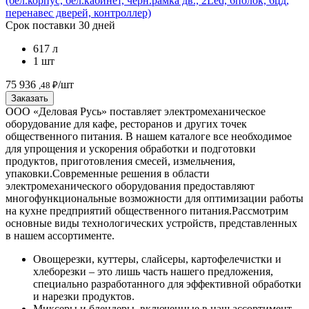
(бел.корпус, бел.кабинет, черн.рамка дв., 2Led, 6полок, 6цд,
перенавес дверей, контроллер)
Срок поставки 30 дней
617 л
1 шт
75 936
/шт
,48 ₽
Заказать
ООО «Деловая Русь» поставляет электромеханическое
оборудование для кафе, ресторанов и других точек
общественного питания. В нашем каталоге все необходимое
для упрощения и ускорения обработки и подготовки
продуктов, приготовления смесей, измельчения,
упаковки.
Современные решения в области
электромеханического оборудования предоставляют
многофункциональные возможности для оптимизации работы
на кухне предприятий общественного питания.
Рассмотрим
основные виды технологических устройств, представленных
в нашем ассортименте.
Овощерезки, куттеры, слайсеры, картофелечистки и
хлеборезки – это лишь часть нашего предложения,
специально разработанного для эффективной обработки
и нарезки продуктов.
Миксеры и блендеры, включенные в наш ассортимент,