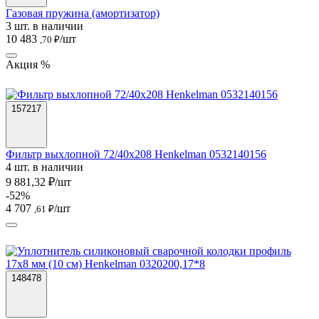
Газовая пружина (амортизатор)
3 шт. в наличии
10 483
/шт
,70 ₽
Акция %
157217
Фильтр выхлопной 72/40х208 Henkelman 0532140156
4 шт. в наличии
9 881,32 ₽/шт
-52%
4 707
/шт
,61 ₽
148478