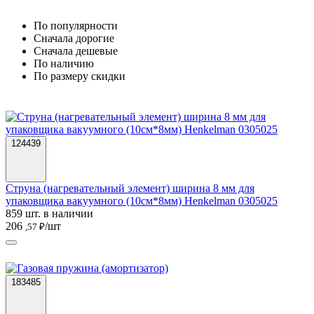
По популярности
Cначала дорогие
Cначала дешевые
По наличию
По размеру скидки
124439
Струна (нагревательный элемент) ширина 8 мм для
упаковщика вакуумного (10см*8мм) Henkelman 0305025
859 шт. в наличии
206
/шт
,57 ₽
183485