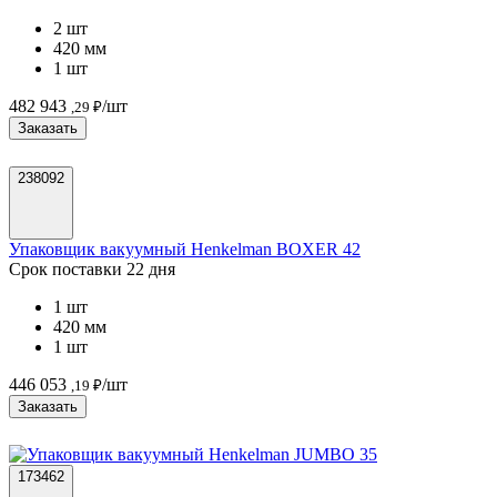
2 шт
420 мм
1 шт
482 943
/шт
,29 ₽
Заказать
238092
Упаковщик вакуумный Henkelman BOXER 42
Срок поставки 22 дня
1 шт
420 мм
1 шт
446 053
/шт
,19 ₽
Заказать
173462