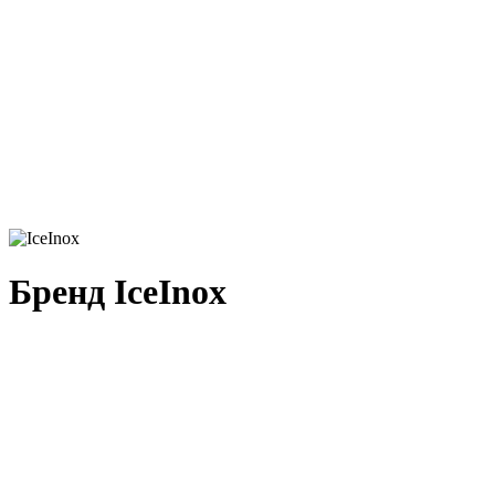
Бренд IceInox