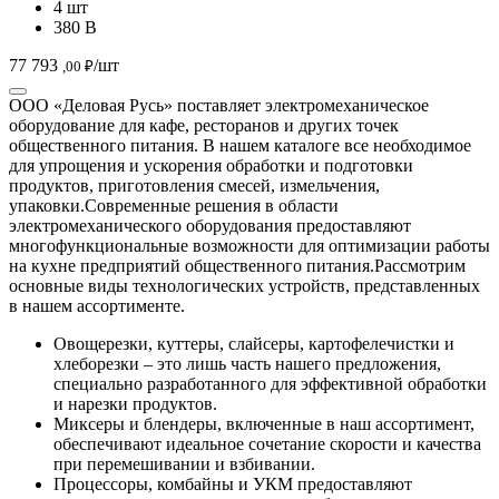
общественного питания. В нашем каталоге все необходимое
для упрощения и ускорения обработки и подготовки
продуктов, приготовления смесей, измельчения,
упаковки.
Современные решения в области
электромеханического оборудования предоставляют
многофункциональные возможности для оптимизации работы
на кухне предприятий общественного питания.
Рассмотрим
основные виды технологических устройств, представленных
в нашем ассортименте.
Овощерезки, куттеры, слайсеры, картофелечистки и
хлеборезки – это лишь часть нашего предложения,
специально разработанного для эффективной обработки
и нарезки продуктов.
Миксеры и блендеры, включенные в наш ассортимент,
обеспечивают идеальное сочетание скорости и качества
при перемешивании и взбивании.
Процессоры, комбайны и УКМ предоставляют
максимальные возможности для работы с различными
продуктами, способствуя универсальности и
эффективности процесса приготовления.
Фаршемешалки, мясорубки, пилы, колбасные шприцы и
инъекторы – незаменимое оборудование для
предприятий, занимающихся приготовлением мясных
блюд.