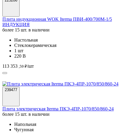
Настольная
Стеклокерамическая
1 шт
220 В
113 353
/шт
,59 ₽
239477
Плита электрическая Iterma ПКЭ-4ПР-1070/850/860-24
более 15 шт. в наличии
Напольная
Чугунная
4 шт
380 В
77 793
/шт
,00 ₽
ООО «Деловая Русь» поставляет электромеханическое
оборудование для кафе, ресторанов и других точек