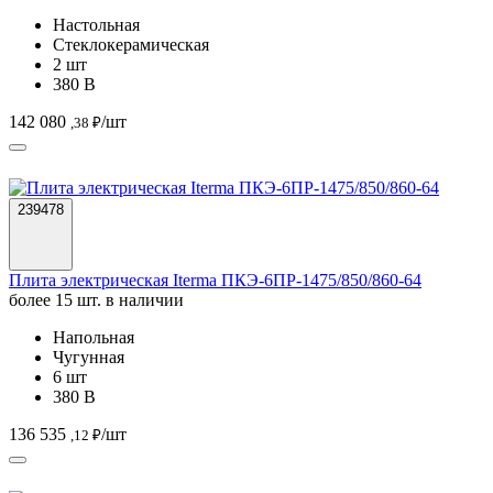
239478
Плита электрическая Iterma ПКЭ-6ПР-1475/850/860-64
более 15 шт. в наличии
Напольная
Чугунная
6 шт
380 В
136 535
/шт
,12 ₽
223143
Плита индукционная Iterma ПКИ-2К-550/850/250 КОМБИ
более 15 шт. в наличии