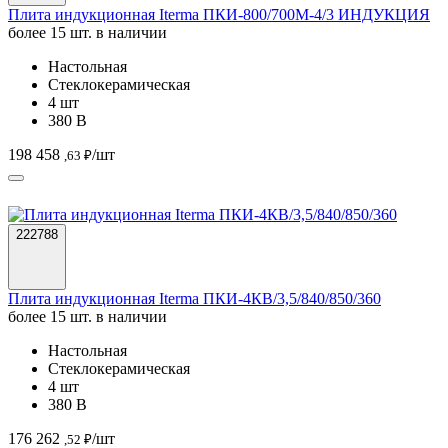
380 В
198 458
/шт
,63 ₽
222788
Плита индукционная Iterma ПКИ-4КВ/3,5/840/850/360
более 15 шт. в наличии
Настольная
Стеклокерамическая
4 шт
380 В
176 262
/шт
,52 ₽
205171