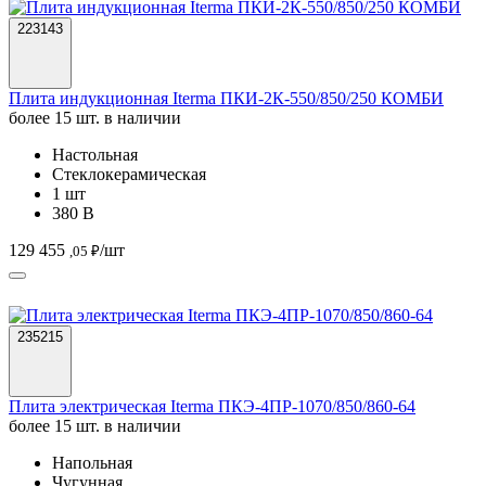
Настольная
Стеклокерамическая
1 шт
380 В
129 455
/шт
,05 ₽
235215
Плита электрическая Iterma ПКЭ-4ПР-1070/850/860-64
более 15 шт. в наличии
Напольная
Чугунная
4 шт
380 В
119 774
/шт
,87 ₽