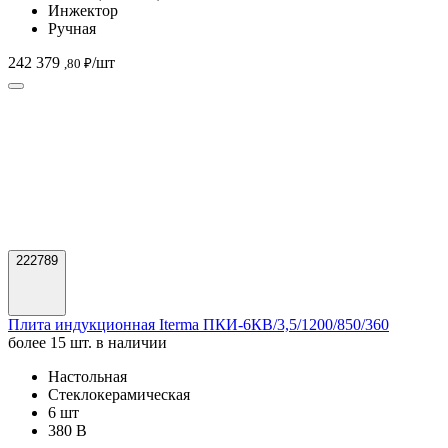
Инжектор
Ручная
242 379
/шт
,80 ₽
222789
Плита индукционная Iterma ПКИ-6КВ/3,5/1200/850/360
более 15 шт. в наличии
Настольная
Стеклокерамическая
6 шт
380 В
252 109
/шт
,94 ₽
222786