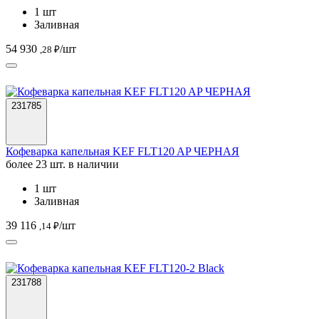
1 шт
Заливная
54 930
/шт
,28 ₽
231785
Кофеварка капельная KEF FLT120 AP ЧЕРНАЯ
более 23 шт. в наличии
1 шт
Заливная
39 116
/шт
,14 ₽
231788