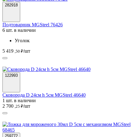
282918
Подтоварник MGSteel 76426
6 шт. в наличии
Уголок
5 419
/шт
,50 ₽
122993
Сковорода D 24см h 5см MGSteel 46640
1 шт. в наличии
2 700
/шт
,25 ₽
259772