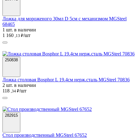
Ложка для мороженого 30мл D 5см с механизмом MGSteel
68465
1 шт. в наличии
1 160
/шт
,13 ₽
250838
Ложка столовая Bosphor L 19.4см нерж.сталь MGSteel 70836
2 шт. в наличии
118
/шт
,34 ₽
282915
Стол производственный MGSteel 67652