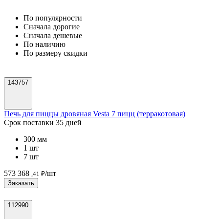
По популярности
Cначала дорогие
Cначала дешевые
По наличию
По размеру скидки
143757
Печь для пиццы дровяная Vesta 7 пицц (терракотовая)
Срок поставки 35 дней
300 мм
1 шт
7 шт
573 368
/шт
,41 ₽
Заказать
112990