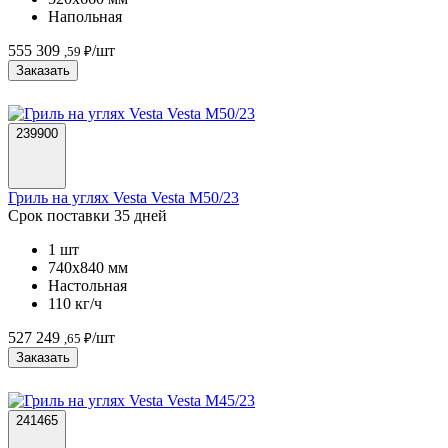
Напольная
555 309
/шт
,59 ₽
Заказать
239900
Гриль на углях Vesta Vesta M50/23
Срок поставки 35 дней
1 шт
740х840 мм
Настольная
110 кг/ч
527 249
/шт
,65 ₽
Заказать
241465