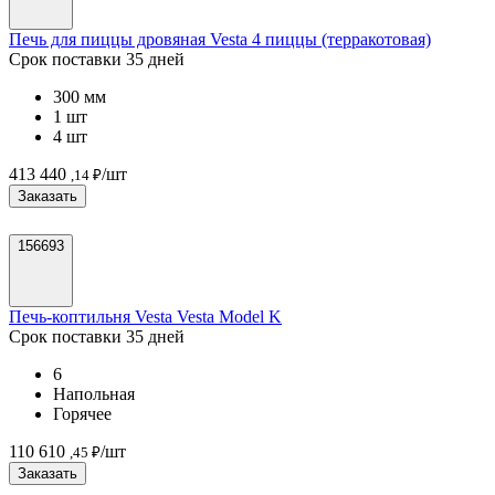
Печь для пиццы дровяная Vesta 4 пиццы (терракотовая)
Срок поставки 35 дней
300 мм
1 шт
4 шт
413 440
/шт
,14 ₽
Заказать
156693
Печь-коптильня Vesta Vesta Model K
Срок поставки 35 дней
6
Напольная
Горячее
110 610
/шт
,45 ₽
Заказать