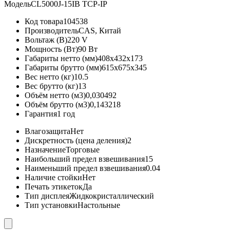
Модель
CL5000J-15IB TCP-IP
Код товара
104538
Производитель
CAS, Китай
Вольтаж (В)
220 V
Мощность (Вт)
90 Вт
Габариты нетто (мм)
408x432x173
Габариты брутто (мм)
615x675x345
Вес нетто (кг)
10.5
Вес брутто (кг)
13
Объём нетто (м3)
0,030492
Объём брутто (м3)
0,143218
Гарантия
1 год
Влагозащита
Нет
Дискретность (цена деления)
2
Назначение
Торговые
Наибольший предел взвешивания
15
Наименьший предел взвешивания
0.04
Наличие стойки
Нет
Печать этикеток
Да
Тип дисплея
Жидкокристаллический
Тип установки
Настольные