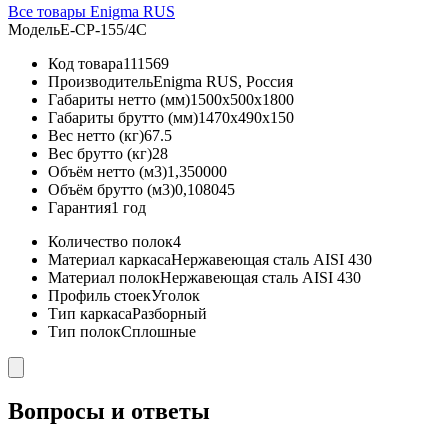
Все товары Enigma RUS
Модель
Е-СР-155/4С
Код товара
111569
Производитель
Enigma RUS, Россия
Габариты нетто (мм)
1500x500x1800
Габариты брутто (мм)
1470x490x150
Вес нетто (кг)
67.5
Вес брутто (кг)
28
Объём нетто (м3)
1,350000
Объём брутто (м3)
0,108045
Гарантия
1 год
Количество полок
4
Материал каркаса
Нержавеющая сталь AISI 430
Материал полок
Нержавеющая сталь AISI 430
Профиль стоек
Уголок
Тип каркаса
Разборный
Тип полок
Сплошные
Вопросы и ответы