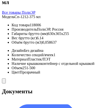
мл
Все товары ПолиЭР
Модель
Сп-1212-375 мл
Код товара
118006
Производитель
ПолиЭР, Россия
Габариты брутто (мм)
630x365x255
Вес брутто (кг)
6.14
Объём брутто (м3)
0,058637
Дизайн
Без дизайна
Количество секций/ячеек
1
Материал
Пластик/ПЭТ
Наличие крышки
контейнер с отдельной крышкой
Объем
251-500
Цвет
Прозрачный
Документы