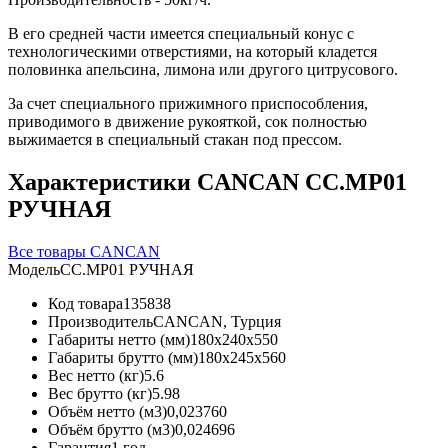
В его средней части имеется специальный конус с
технологическими отверстиями, на который кладется
половинка апельсина, лимона или другого цитрусового.
За счет специального прижимного приспособления,
приводимого в движение рукояткой, сок полностью
выжимается в специальный стакан под прессом.
Характеристики CANCAN CC.MP01
РУЧНАЯ
Все товары CANCAN
Модель
CC.MP01 РУЧНАЯ
Код товара
135838
Производитель
CANCAN, Турция
Габариты нетто (мм)
180x240x550
Габариты брутто (мм)
180x245x560
Вес нетто (кг)
5.6
Вес брутто (кг)
5.98
Объём нетто (м3)
0,023760
Объём брутто (м3)
0,024696
Гарантия
1 год