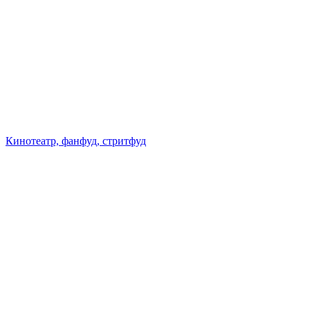
Кинотеатр, фанфуд, стритфуд