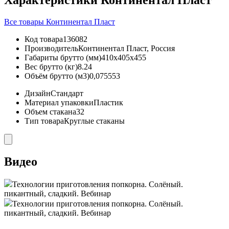
Характеристики Континентал Пласт
Все товары Континентал Пласт
Код товара
136082
Производитель
Континентал Пласт, Россия
Габариты брутто (мм)
410x405x455
Вес брутто (кг)
8.24
Объём брутто (м3)
0,075553
Дизайн
Стандарт
Материал упаковки
Пластик
Объем стакана
32
Тип товара
Круглые стаканы
Видео
Технологии приготовления попкорна. Солёный.
пикантный, сладкий. Вебинар
Технологии приготовления попкорна. Солёный.
пикантный, сладкий. Вебинар