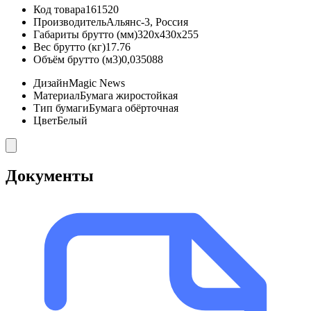
Код товара
161520
Производитель
Альянс-3, Россия
Габариты брутто (мм)
320x430x255
Вес брутто (кг)
17.76
Объём брутто (м3)
0,035088
Дизайн
Magic News
Материал
Бумага жиростойкая
Тип бумаги
Бумага обёрточная
Цвет
Белый
Документы