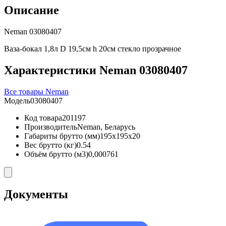
Описание
Neman 03080407
Ваза-бокал 1,8л D 19,5см h 20см стекло прозрачное
Характеристики Neman 03080407
Все товары Neman
Модель
03080407
Код товара
201197
Производитель
Neman, Беларусь
Габариты брутто (мм)
195x195x20
Вес брутто (кг)
0.54
Объём брутто (м3)
0,000761
Документы