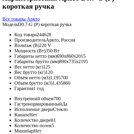
короткая ручка
Все товары Аркто
Модель
D0.7-G (P) короткая ручка
Код товара
244628
Производитель
Аркто, Россия
Вольтаж (В)
220 V
Мощность (Вт)
350 Вт
Габариты нетто (мм)
690x860x2015
Габариты брутто (мм)
890x735x2195
Вес нетто (кг)
125
Вес брутто (кг)
120
Объём нетто (м3)
1,195700
Объём брутто (м3)
1,435860
Гарантия
1 год
Внутренний объем
700
Гастронормированный
Да
Исполнение двери
Стекло
Канапе
Нет
Количество дверей
1
Количество полок
5
Минибар
Нет