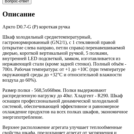
Вопрос-ответ
Описание
Аркто D0.7-G (P) короткая ручка
Шкаф холодильный среднетемпературный,
гастронормированный (GN2/1), с 1 стеклянной правой
(открытие слева направо, петли справа) перенавешиваемой
дверью, короткой вертикальной ручкой, 5 полками,
внутренней LED подсветкой, замком, изготавливается из
нержавеющей стали (кроме задней стенки). Полный объём -
700л. Рабочая температура: от +1 до +10С (при температуре
окружающей среды до +32°С и относительной влажности
воздуха до 60%).
Размер полки - 568,5х668мм. Полки выдерживают
распределенную нагрузку до 40кг. Хладгент - R290. Шкаф
оснащен профессиональной динамической холодильной
системой, обеспечивающей эффективное и равномерное
охлаждение продуктов на всех полках шкафов, экономичное
энергопотребление.
Верхнее расположение агрегата улучшает теплообменные
свойства шкафа, предохраняет агрегат от загрязнения и