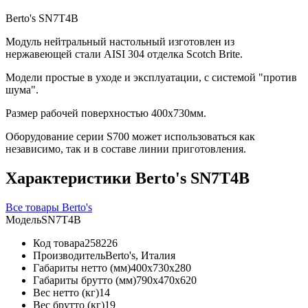
Berto's SN7T4B
Модуль нейтральный настольный изготовлен из
нержавеющей стали AISI 304 отделка Scotch Brite.
Модели простые в уходе и эксплуатации, с системой "против
шума".
Размер рабочей поверхностью 400х730мм.
Оборудование серии S700 может использоваться как
независимо, так и в составе линии приготовления.
Характеристики Berto's SN7T4B
Все товары Berto's
Модель
SN7T4B
Код товара
258226
Производитель
Berto's, Италия
Габариты нетто (мм)
400x730x280
Габариты брутто (мм)
790x470x620
Вес нетто (кг)
14
Вес брутто (кг)
19