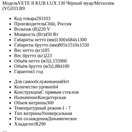
Модель
VETE II KUB LUX 130 Чёрный муар/Металлик
(VG033.B9
Код товара
293103
Производитель
Chilz, Россия
Вольтаж (В)
220 V
Мощность (Вт)
450 Вт
Габариты нетто (мм)
1300x684x1300
Габариты брутто (мм)
805x1510x1550
Вес нетто (кг)
185
Вес брутто (кг)
223
Объём нетто (м3)
1,155960
Объём брутто (м3)
1,884100
Гарантия
1 год
Для самообслуживания
Нет
Количество уровней
4
Конструкция
С прямым стеклом
Назначение
Кондитерская
Объем витрины
300
Температурный режим
-1 - 7
Тип витрины
Универсальная
Тип охлаждения
Динамическое
Хладагент
R290