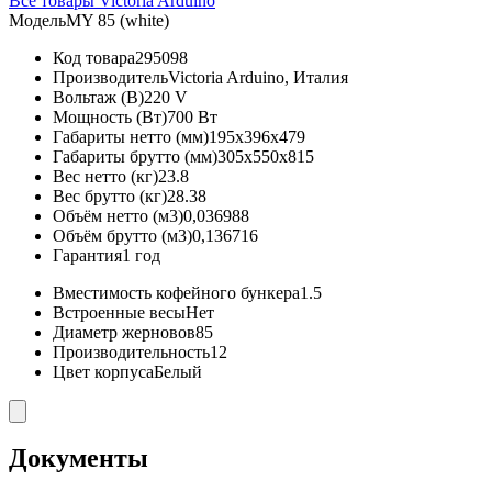
Все товары Victoria Arduino
Модель
MY 85 (white)
Код товара
295098
Производитель
Victoria Arduino, Италия
Вольтаж (В)
220 V
Мощность (Вт)
700 Вт
Габариты нетто (мм)
195x396x479
Габариты брутто (мм)
305x550x815
Вес нетто (кг)
23.8
Вес брутто (кг)
28.38
Объём нетто (м3)
0,036988
Объём брутто (м3)
0,136716
Гарантия
1 год
Вместимость кофейного бункера
1.5
Встроенные весы
Нет
Диаметр жерновов
85
Производительность
12
Цвет корпуса
Белый
Документы