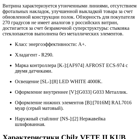
Витрина характеризуется утонченными линиями, отсутствием
фротальных накладок, улучшенной выкладкой товара за счет
обновленной конструкции полок. Обзорность для покупателя
270 градусов не имеет аналогов у российских витрин,
достигается за счет безрамочной суперструктуры: стыковка
стеклопакетов выполнена без металлических элементов.
Класс энергоэффективности: A+.
Хладагент - R290.
Марка контроллера [K-]:[AF974] AFROST ECS-974 с
двумя датчиками.
Освещение [SL-]:[8] LED WHITE 4000K.
Оформление внутреннее [V]:[G033] G033 Металлик.
Оформление нижних элементов [B]:[7016M] RAL7016
муар (серый матовый).
Наружный стайлинг [NS-]:[2] Нержавейка
шлифованная.
Характеристики Chilz VETE II KUB