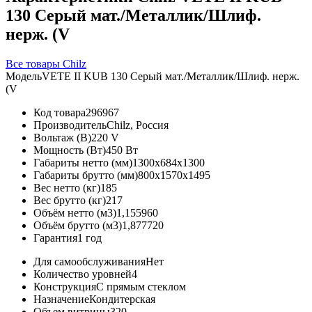
130 Серый мат./Металлик/Шлиф.
нерж. (V
Все товары Chilz
Модель
VETE II KUB 130 Серый мат./Металлик/Шлиф. нерж.
(V
Код товара
296967
Производитель
Chilz, Россия
Вольтаж (В)
220 V
Мощность (Вт)
450 Вт
Габариты нетто (мм)
1300x684x1300
Габариты брутто (мм)
800x1570x1495
Вес нетто (кг)
185
Вес брутто (кг)
217
Объём нетто (м3)
1,155960
Объём брутто (м3)
1,877720
Гарантия
1 год
Для самообслуживания
Нет
Количество уровней
4
Конструкция
С прямым стеклом
Назначение
Кондитерская
Объем витрины
320