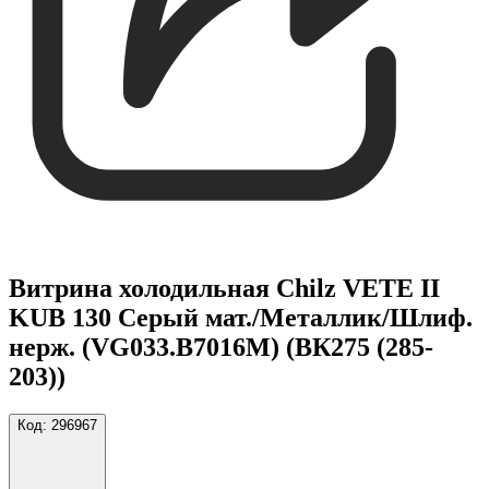
Витрина холодильная Chilz VETE II
KUB 130 Серый мат./Металлик/Шлиф.
нерж. (VG033.B7016M) (ВК275 (285-
203))
Код:
296967