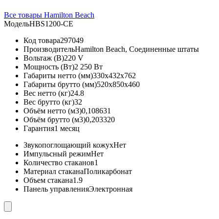
Все товары Hamilton Beach
Модель
HBS1200-CE
Код товара
297049
Производитель
Hamilton Beach, Соединенные штаты
Вольтаж (В)
220 V
Мощность (Вт)
2 250 Вт
Габариты нетто (мм)
330x432x762
Габариты брутто (мм)
520x850x460
Вес нетто (кг)
24.8
Вес брутто (кг)
32
Объём нетто (м3)
0,108631
Объём брутто (м3)
0,203320
Гарантия
1 месяц
Звукопоглощающий кожух
Нет
Импульсный режим
Нет
Количество стаканов
1
Материал стакана
Поликарбонат
Объем стакана
1.9
Панель управления
Электронная