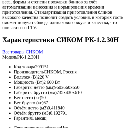
веса, формы и степени прожарки блинов за счёт
автоматизации нанесения и нормирования времени
приготовления. Стандартизация приготовления блинов
высокого качества позволит создать условия, в которых гость
сможет получать блюда одинакового вкуса и качества, что
повысит его LTV.
Характеристики СИКОМ РК-1.2.30H
Все товары СИКОМ
Модель
РК-1.2.30H
Код товара
299151
Производитель
СИКОМ, Россия
Вольтаж (В)
220 V
Мощность (Вт)
2 600 Вт
Габариты нетто (мм)
960x660x650
Габариты брутто (мм)
735x430x610
Вес нетто (кг)
50
Вес брутто (кг)
67
Объём нетто (м3)
0,411840
Объём брутто (м3)
0,192791
Гарантия
1 месяц
Двухсторонняя обжарка
Нет