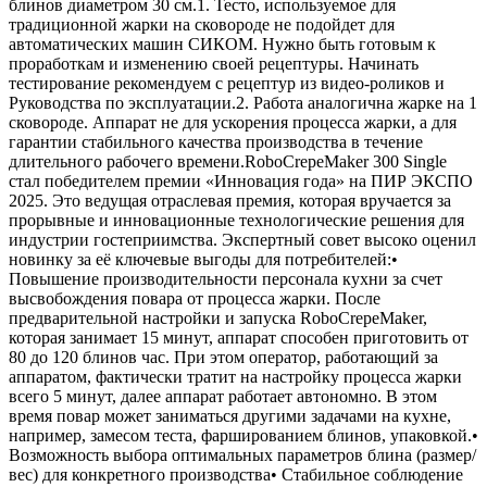
блинов диаметром 30 см.1. Тесто, используемое для
традиционной жарки на сковороде не подойдет для
автоматических машин СИКОМ. Нужно быть готовым к
проработкам и изменению своей рецептуры. Начинать
тестирование рекомендуем с рецептур из видео-роликов и
Руководства по эксплуатации.2. Работа аналогична жарке на 1
сковороде. Аппарат не для ускорения процесса жарки, а для
гарантии стабильного качества производства в течение
длительного рабочего времени.RoboCrepeMaker 300 Single
стал победителем премии «Инновация года» на ПИР ЭКСПО
2025. Это ведущая отраслевая премия, которая вручается за
прорывные и инновационные технологические решения для
индустрии гостеприимства. Экспертный совет высоко оценил
новинку за её ключевые выгоды для потребителей:•
Повышение производительности персонала кухни за счет
высвобождения повара от процесса жарки. После
предварительной настройки и запуска RoboCrepeMaker,
которая занимает 15 минут, аппарат способен приготовить от
80 до 120 блинов час. При этом оператор, работающий за
аппаратом, фактически тратит на настройку процесса жарки
всего 5 минут, далее аппарат работает автономно. В этом
время повар может заниматься другими задачами на кухне,
например, замесом теста, фаршированием блинов, упаковкой.•
Возможность выбора оптимальных параметров блина (размер/
вес) для конкретного производства• Стабильное соблюдение