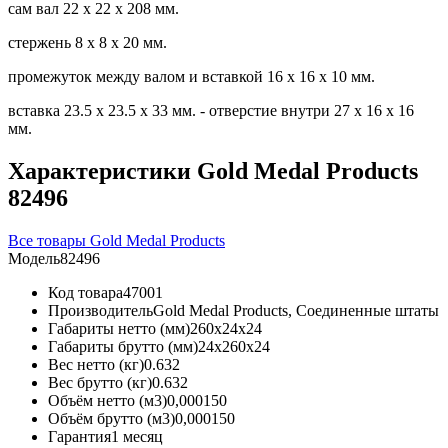
сам вал 22 х 22 х 208 мм.
стержень 8 х 8 х 20 мм.
промежуток между валом и вставкой 16 х 16 х 10 мм.
вставка 23.5 х 23.5 х 33 мм. - отверстие внутри 27 х 16 х 16
мм.
Характеристики Gold Medal Products
82496
Все товары Gold Medal Products
Модель
82496
Код товара
47001
Производитель
Gold Medal Products, Соединенные штаты
Габариты нетто (мм)
260x24x24
Габариты брутто (мм)
24x260x24
Вес нетто (кг)
0.632
Вес брутто (кг)
0.632
Объём нетто (м3)
0,000150
Объём брутто (м3)
0,000150
Гарантия
1 месяц