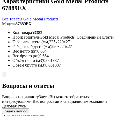
Характеристики Gold Medal Products
67889EX
Все товары Gold Medal Products
Модель
67889EX
Код товара
53383
Производитель
Gold Medal Products, Соединенные штаты
Габариты нетто (мм)
225x220x27
Габариты брутто (мм)
220x225x27
Вес нетто (кг)
0.664
Вес брутто (кг)
0.664
Объём нетто (м3)
0,001337
Объём брутто (м3)
0,001337
Вопросы и ответы
Вопрос специалисту
Здесь Вы можете обратиться с
интересующими Вас вопросами к специалистам компании
Деловая Русь.
Задать вопрос