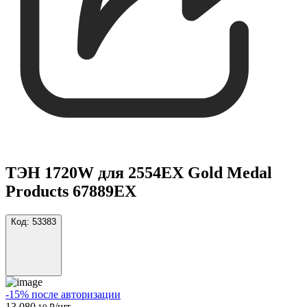
ТЭН 1720W для 2554EX Gold Medal
Products 67889EX
Код:
53383
-15% после авторизации
13 080
/шт