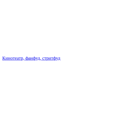
Кинотеатр, фанфуд, стритфуд