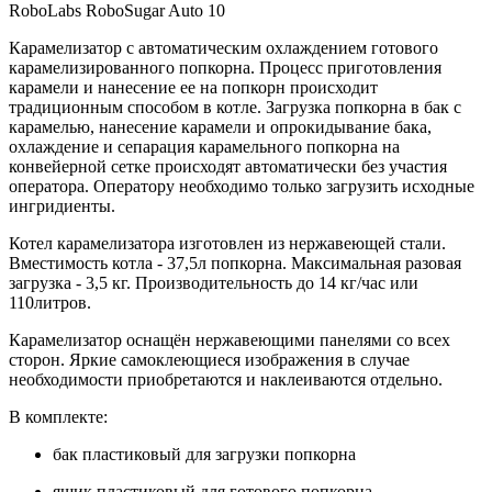
RoboLabs RoboSugar Auto 10
Карамелизатор с автоматическим охлаждением готового
карамелизированного попкорна. Процесс приготовления
карамели и нанесение ее на попкорн происходит
традиционным способом в котле. Загрузка попкорна в бак с
карамелью, нанесение карамели и опрокидывание бака,
охлаждение и сепарация карамельного попкорна на
конвейерной сетке происходят автоматически без участия
оператора. Оператору необходимо только загрузить исходные
ингридиенты.
Котел карамелизатора изготовлен из нержавеющей стали.
Вместимость котла - 37,5л попкорна. Максимальная разовая
загрузка - 3,5 кг. Производительность до 14 кг/час или
110литров.
Карамелизатор оснащён нержавеющими панелями со всех
сторон. Яркие самоклеющиеся изображения в случае
необходимости приобретаются и наклеиваются отдельно.
В комплекте:
бак пластиковый для загрузки попкорна
ящик пластиковый для готового попкорна