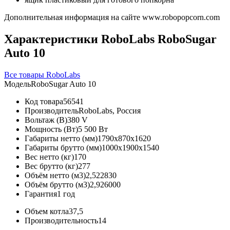
Дополнительная информация на сайте
www.robopopcorn.com
Характеристики RoboLabs RoboSugar
Auto 10
Все товары RoboLabs
Модель
RoboSugar Auto 10
Код товара
56541
Производитель
RoboLabs, Россия
Вольтаж (В)
380 V
Мощность (Вт)
5 500 Вт
Габариты нетто (мм)
1790x870x1620
Габариты брутто (мм)
1000x1900x1540
Вес нетто (кг)
170
Вес брутто (кг)
277
Объём нетто (м3)
2,522830
Объём брутто (м3)
2,926000
Гарантия
1 год
Объем котла
37,5
Производительность
14