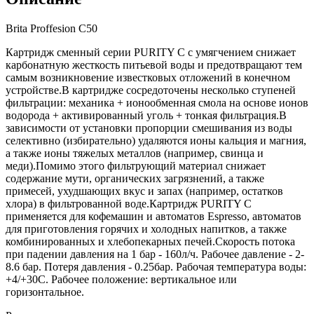
Brita Proffesion С50
Картридж сменный серии PURITY C с умягчением снижает
карбонатную жесткость питьевой воды и предотвращают тем
самым возникновение известковых отложений в конечном
устройстве.В картридже сосредоточены несколько ступеней
фильтрации: механика + ионообменная смола на основе ионов
водорода + активированный уголь + тонкая фильтрация.В
зависимости от установки пропорции смешивания из воды
селективно (избирательно) удаляются ионы кальция и магния,
а также ионы тяжелых металлов (например, свинца и
меди).Помимо этого фильтрующий материал снижает
содержание мути, органических загрязнений, а также
примесей, ухудшающих вкус и запах (например, остатков
хлора) в фильтрованной воде.Картридж PURITY C
применяется для кофемашин и автоматов Espresso, автоматов
для приготовления горячих и холодных напитков, а также
комбинированных и хлебопекарных печей.Скорость потока
при падении давления на 1 бар - 160л/ч. Рабочее давление - 2-
8.6 бар. Потеря давления - 0.25бар. Рабочая температура воды:
+4/+30С. Рабочее положение: вертикальное или
горизонтальное.