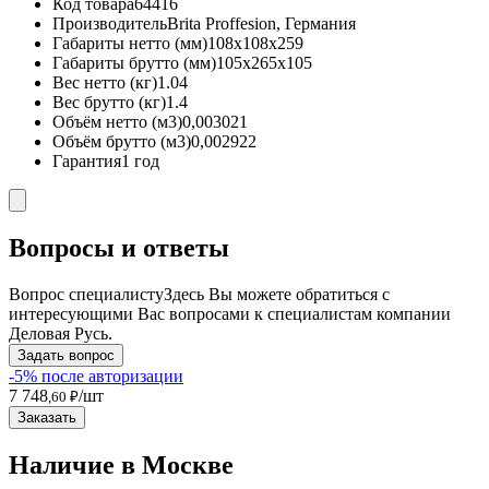
Код товара
64416
Производитель
Brita Proffesion, Германия
Габариты нетто (мм)
108x108x259
Габариты брутто (мм)
105x265x105
Вес нетто (кг)
1.04
Вес брутто (кг)
1.4
Объём нетто (м3)
0,003021
Объём брутто (м3)
0,002922
Гарантия
1 год
Вопросы и ответы
Вопрос специалисту
Здесь Вы можете обратиться с
интересующими Вас вопросами к специалистам компании
Деловая Русь.
Задать вопрос
-5% после авторизации
7 748
/шт
,60 ₽
Заказать
Наличие в Москвe