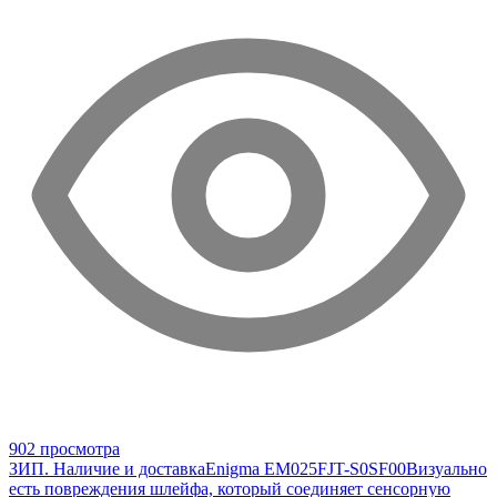
902 просмотра
ЗИП. Наличие и доставка
Enigma EM025FJT-S0SF00
Визуально
есть повреждения шлейфа, который соединяет сенсорную