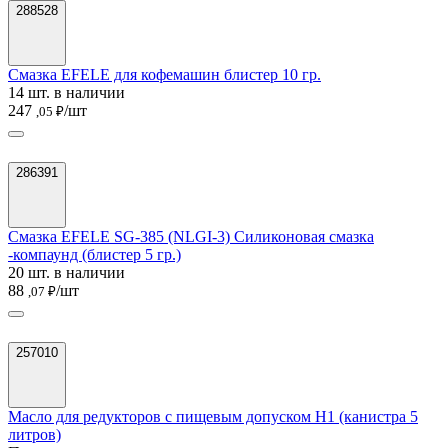
288528
Смазка EFELE для кофемашин блистер 10 гр.
14 шт. в наличии
247
/шт
,05 ₽
286391
Смазка EFELE SG-385 (NLGI-3) Силиконовая смазка
-компаунд (блистер 5 гр.)
20 шт. в наличии
88
/шт
,07 ₽
257010
Масло для редукторов с пищевым допуском H1 (канистра 5
литров)