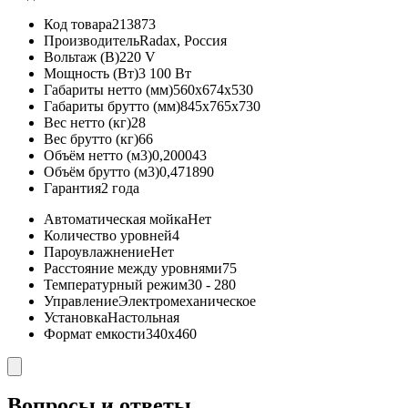
Код товара
213873
Производитель
Radax, Россия
Вольтаж (В)
220 V
Мощность (Вт)
3 100 Вт
Габариты нетто (мм)
560x674x530
Габариты брутто (мм)
845x765x730
Вес нетто (кг)
28
Вес брутто (кг)
66
Объём нетто (м3)
0,200043
Объём брутто (м3)
0,471890
Гарантия
2 года
Автоматическая мойка
Нет
Количество уровней
4
Пароувлажнение
Нет
Расстояние между уровнями
75
Температурный режим
30 - 280
Управление
Электромеханическое
Установка
Настольная
Формат емкости
340х460
Вопросы и ответы