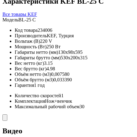
Характеристики KEF BL-25 C
Все товары KEF
Модель
BL-25 C
Код товара
234006
Производитель
KEF, Турция
Вольтаж (В)
220 V
Мощность (Вт)
250 Вт
Габариты нетто (мм)
130x98x595
Габариты брутто (мм)
530x200x315
Вес нетто (кг)
3.15
Вес брутто (кг)
4.98
Объём нетто (м3)
0,007580
Объём брутто (м3)
0,033390
Гарантия
1 год
Количество скоростей
1
Комплектация
Нож+венчик
Максимальный рабочий объем
30
Видео