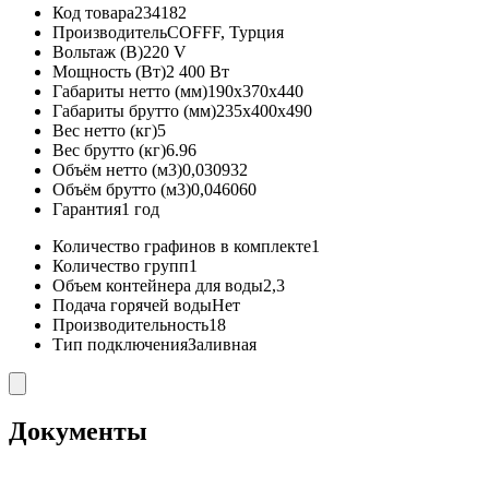
Код товара
234182
Производитель
COFFF, Турция
Вольтаж (В)
220 V
Мощность (Вт)
2 400 Вт
Габариты нетто (мм)
190x370x440
Габариты брутто (мм)
235x400x490
Вес нетто (кг)
5
Вес брутто (кг)
6.96
Объём нетто (м3)
0,030932
Объём брутто (м3)
0,046060
Гарантия
1 год
Количество графинов в комплекте
1
Количество групп
1
Объем контейнера для воды
2,3
Подача горячей воды
Нет
Производительность
18
Тип подключения
Заливная
Документы