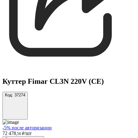
Куттер Fimar CL3N 220V (CE)
Код:
37274
-5% после авторизации
72 478
/шт
,56 ₽