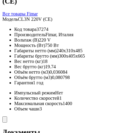
(CE)
Все товары Fimar
Модель
CL3N 220V (CE)
Код товара
37274
Производитель
Fimar, Италия
Вольтаж (В)
220 V
Мощность (Вт)
750 Вт
Габариты нетто (мм)
240x310x485
Габариты брутто (мм)
300x405x665
Вес нетто (кг)
18
Вес брутто (кг)
19.74
Объём нетто (м3)
0,036084
Объём брутто (м3)
0,080798
Гарантия
1 год
Импульсный режим
Нет
Количество скоростей
1
Максимальная скорость
1400
Объем чаши
3
Документы